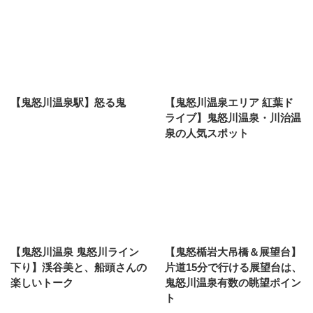
【鬼怒川温泉駅】怒る鬼
【鬼怒川温泉エリア 紅葉ド
ライブ】鬼怒川温泉・川治温
泉の人気スポット
【鬼怒川温泉 鬼怒川ライン
【鬼怒楯岩大吊橋＆展望台】
下り】渓谷美と、船頭さんの
片道15分で行ける展望台は、
楽しいトーク
鬼怒川温泉有数の眺望ポイン
ト