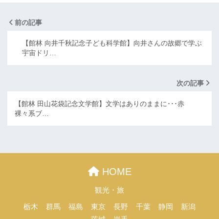
前の記事
【館林 向井千秋記念子ども科学館】向井さんの故郷で学ぶ
宇宙ドリ…
次の記事
【館林 田山花袋記念文学館】文学はありのままに･･･赤
裸々系ブ…
HOME
観光・旅
栃木
群馬
福島
東京
長野
千葉
静岡
新潟