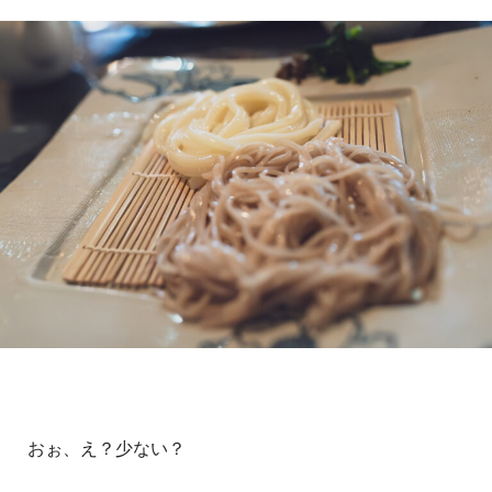
おぉ、え？少ない？