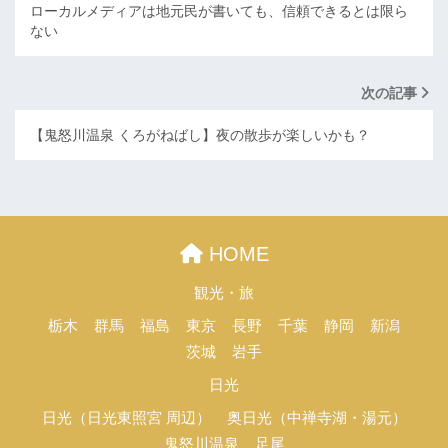
ローカルメディアは地元民が書いても、信頼できるとは限ら
ない
次の記事
【鬼怒川温泉 くろがねばし】夜の散歩が楽しいかも？
HOME
観光・旅
栃木
群馬
福島
東京
長野
千葉
静岡
新潟
茨城
岩手
日光
日光（日光東照宮 周辺）
奥日光（中禅寺湖・湯元）
鬼怒川温泉
足尾