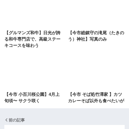
【グルマンズ和牛】日光が誇
【今市総鎮守の滝尾（たきの
る和牛専門店で、高級ステー
う）神社】写真のみ
キコースを味わう
【今市 小百川桜公園】4月上
【今市 そば処竹澤家 】カツ
旬頃〜 サクラ咲く
カレーそば以外も食べたいが
前の記事