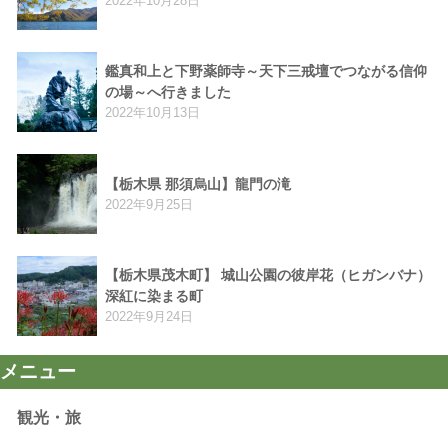
2022年10月28日
鑑真和上と下野薬師寺～天下三戒壇でつながる信仰
の場～へ行きました
2022年10月13日
【栃木県 那須烏山】龍門の滝
2022年9月25日
【栃木県茂木町】 城山公園の彼岸花（ヒガンバナ）
深紅に染まる町
2022年9月24日
メニュー
観光・旅