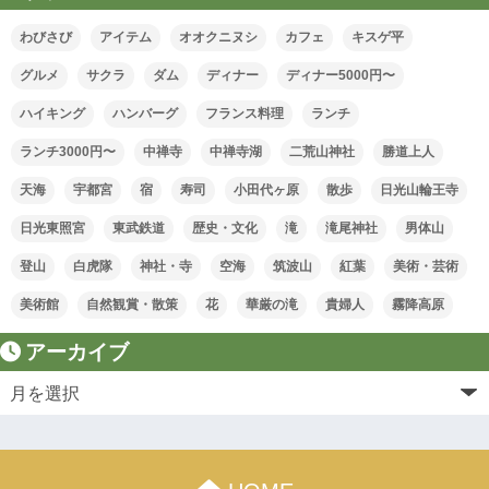
わびさび
アイテム
オオクニヌシ
カフェ
キスゲ平
グルメ
サクラ
ダム
ディナー
ディナー5000円〜
ハイキング
ハンバーグ
フランス料理
ランチ
ランチ3000円〜
中禅寺
中禅寺湖
二荒山神社
勝道上人
天海
宇都宮
宿
寿司
小田代ヶ原
散歩
日光山輪王寺
日光東照宮
東武鉄道
歴史・文化
滝
滝尾神社
男体山
登山
白虎隊
神社・寺
空海
筑波山
紅葉
美術・芸術
美術館
自然観賞・散策
花
華厳の滝
貴婦人
霧降高原
アーカイブ