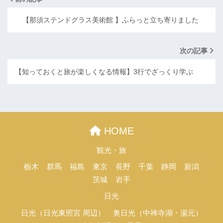
【那須ステンドグラス美術館 】ふらっと立ち寄りました
次の記事
【知っておくと旅が楽しくなる情報】3行でざっくり学ぶ
HOME
観光・旅
栃木
群馬
福島
東京
長野
千葉
静岡
新潟
茨城
岩手
日光
日光（日光東照宮 周辺）
奥日光（中禅寺湖・湯元）