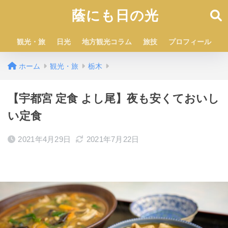
蔭にも日の光
観光・旅
日光
地方観光コラム
旅技
プロフィール
ホーム
観光・旅
栃木
【宇都宮 定食 よし尾】夜も安くておいし
い定食
2021年4月29日
2021年7月22日