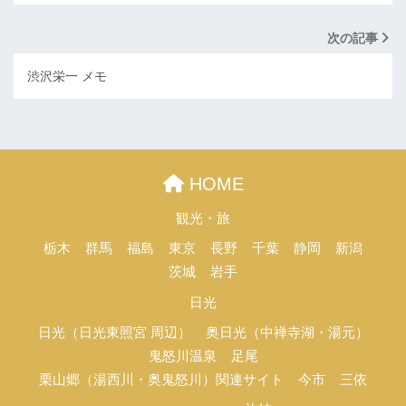
次の記事
渋沢栄一 メモ
HOME
観光・旅
栃木
群馬
福島
東京
長野
千葉
静岡
新潟
茨城
岩手
日光
日光（日光東照宮 周辺）
奥日光（中禅寺湖・湯元）
鬼怒川温泉
足尾
栗山郷（湯西川・奥鬼怒川）関連サイト
今市
三依