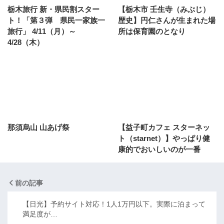
栃木旅行 新・県民割スター
【栃木市 壬生寺（みぶじ）
ト！「第３弾 県民一家族一
歴史】円仁さんが生まれた場
旅行」 4/11（月）～
所は保育園のとなり
4/28（木）
那須烏山 山あげ祭
【益子町カフェ スターネッ
ト（starnet）】やっぱり健
康的でおいしいのが一番
前の記事
【日光】予約サイト対応！1人1万円以下。実際に泊まって
満足度が…