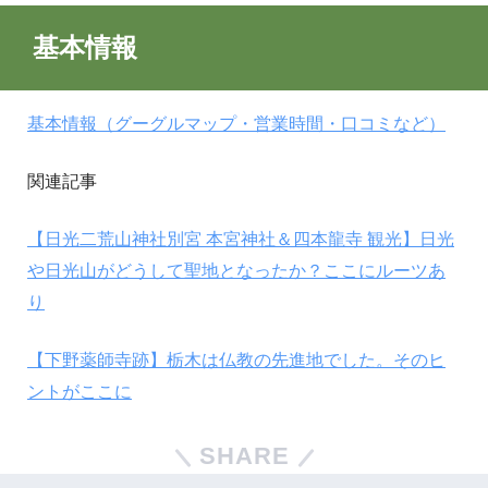
基本情報
基本情報（グーグルマップ・営業時間・口コミなど）
関連記事
【日光二荒山神社別宮 本宮神社＆四本龍寺 観光】日光
や日光山がどうして聖地となったか？ここにルーツあ
り
【下野薬師寺跡】栃木は仏教の先進地でした。そのヒ
ントがここに
SHARE