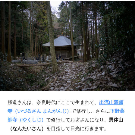
勝道さんは、奈良時代にここで生まれて、
出流山満願
寺（いづるさん まんがんじ）
で修行し、さらに
下野薬
師寺（やくしじ）
で修行してお坊さんになり、
男体山
（なんたいさん）
を目指して日光に行きます。