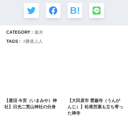
CATEGORY :
栃木
TAGS :
勝道上人
【鹿沼 今宮（いまみや）神
【大田原市 雲巌寺（うんが
社】日光二荒山神社の分身
んじ）】松尾芭蕉も立ち寄っ
た禅寺