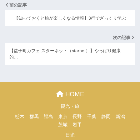
前の記事
【知っておくと旅が楽しくなる情報】3行でざっくり学ぶ
次の記事
【益子町カフェ スターネット（starnet）】やっぱり健康
的…
HOME
観光・旅
栃木
群馬
福島
東京
長野
千葉
静岡
新潟
茨城
岩手
日光