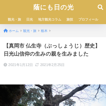
蔭にも日の光
観光・旅
日光
地方観光コラム
旅技
プロフィール
ホーム
観光・旅
栃木
【真岡市 仏生寺（ぶっしょうじ）歴史】
日光山信仰の生みの親を生みました
2021年1月12日
2021年2月25日