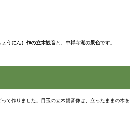
しょうにん）作の立木観音
と、
中禅寺湖の景色
です。
ばって作りました。目玉の立木観音像は、立ったままの木