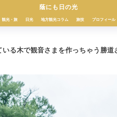
蔭にも日の光
観光・旅
日光
地方観光コラム
旅技
プロフィール
ている木で観音さまを作っちゃう勝道