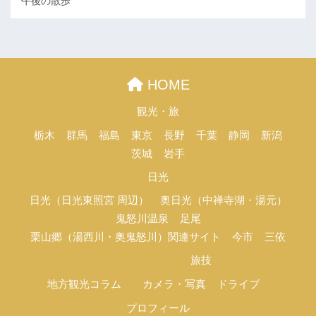
午後の散歩
HOME
観光・旅
栃木
群馬
福島
東京
長野
千葉
静岡
新潟
茨城
岩手
日光
日光（日光東照宮 周辺）
奥日光（中禅寺湖・湯元）
鬼怒川温泉
足尾
栗山郷（湯西川・奥鬼怒川）関連サイト
今市
三依
旅技
地方観光コラム
カメラ・写真
ドライブ
プロフィール