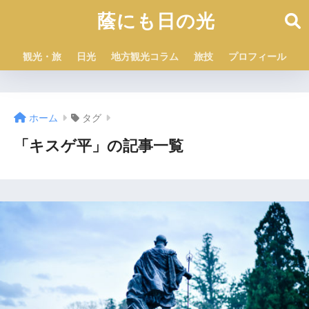
蔭にも日の光
観光・旅
日光
地方観光コラム
旅技
プロフィール
ホーム
タグ
「キスゲ平」の記事一覧