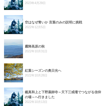
2023年4月29日
空はなぜ青いか 言葉のみの説明に挑戦
2022年12月5日
霧降高原の秋
2022年10月31日
紅葉シーズンの奥日光へ
2022年10月28日
鑑真和上と下野薬師寺～天下三戒壇でつながる信仰
の場～へ行きました
2022年10月13日