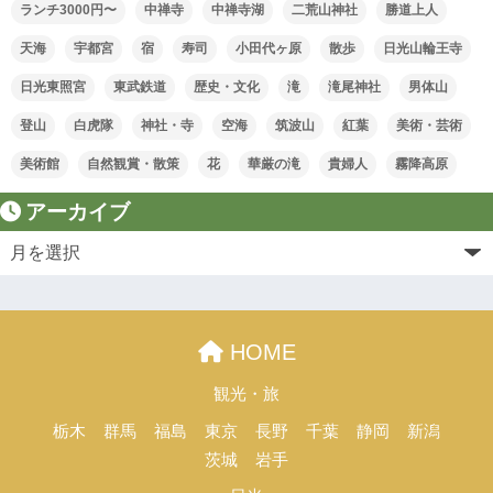
ランチ3000円〜
中禅寺
中禅寺湖
二荒山神社
勝道上人
天海
宇都宮
宿
寿司
小田代ヶ原
散歩
日光山輪王寺
日光東照宮
東武鉄道
歴史・文化
滝
滝尾神社
男体山
登山
白虎隊
神社・寺
空海
筑波山
紅葉
美術・芸術
美術館
自然観賞・散策
花
華厳の滝
貴婦人
霧降高原
アーカイブ
HOME
観光・旅
栃木
群馬
福島
東京
長野
千葉
静岡
新潟
茨城
岩手