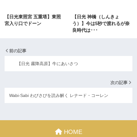
【日光東照宮 五重塔】東照
【日光 神橋（しんきょ
宮入り口でドーン
う）】今は5秒で渡れるが奈
良時代は･･･
前の記事
【日光 霧降高原】牛にあいさつ
次の記事
Wabi-Sabi わびさびを読み解く レナード・コーレン
HOME