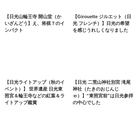
【日光山輪王寺 開山堂（か
【Girouette ジルエット（日
いざんどう】え、将棋？のイ
光 フレンチ）】日光の希望
ンパクト
を感じうれしくなりました
【日光ライトアップ（秋のイ
【日光 二荒山神社別宮 滝尾
ベント）】 世界遺産 日光東
神社（たきのおじんじ
照宮＆輪王寺などの紅葉＆ラ
ゃ）】“東照宮前”は日光参拝
イトアップ鑑賞
の中心でした