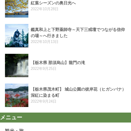
紅葉シーズンの奥日光へ
2022年10月28日
鑑真和上と下野薬師寺～天下三戒壇でつながる信仰
の場～へ行きました
2022年10月13日
【栃木県 那須烏山】龍門の滝
2022年9月25日
【栃木県茂木町】 城山公園の彼岸花（ヒガンバナ）
深紅に染まる町
2022年9月24日
メニュー
観光・旅