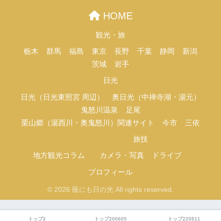
HOME
観光・旅
栃木
群馬
福島
東京
長野
千葉
静岡
新潟
茨城
岩手
日光
日光（日光東照宮 周辺）
奥日光（中禅寺湖・湯元）
鬼怒川温泉
足尾
栗山郷（湯西川・奥鬼怒川）関連サイト
今市
三依
旅技
地方観光コラム
カメラ・写真
ドライブ
プロフィール
© 2026 蔭にも日の光 All rights reserved.
トップ2
トップ200605
トップ220811