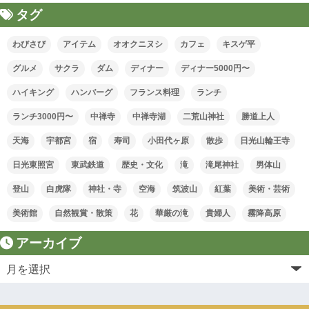
タグ
わびさび
アイテム
オオクニヌシ
カフェ
キスゲ平
グルメ
サクラ
ダム
ディナー
ディナー5000円〜
ハイキング
ハンバーグ
フランス料理
ランチ
ランチ3000円〜
中禅寺
中禅寺湖
二荒山神社
勝道上人
天海
宇都宮
宿
寿司
小田代ヶ原
散歩
日光山輪王寺
日光東照宮
東武鉄道
歴史・文化
滝
滝尾神社
男体山
登山
白虎隊
神社・寺
空海
筑波山
紅葉
美術・芸術
美術館
自然観賞・散策
花
華厳の滝
貴婦人
霧降高原
アーカイブ