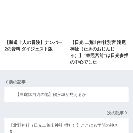
【勝道上人の冒険】ナンバー
【日光 二荒山神社別宮 滝尾
2の資料 ダイジェスト版
神社（たきのおじんじ
ゃ）】“東照宮前”は日光参拝
の中心でした
前の記事
【白虎隊自刃の地】鶴ヶ城が見えるか
次の記事
【北野神社（日光二荒山神社 摂社）】ここにも学問の神さ
ま