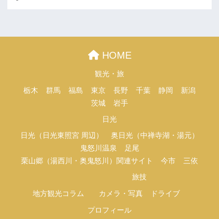
HOME
観光・旅
栃木
群馬
福島
東京
長野
千葉
静岡
新潟
茨城
岩手
日光
日光（日光東照宮 周辺）
奥日光（中禅寺湖・湯元）
鬼怒川温泉
足尾
栗山郷（湯西川・奥鬼怒川）関連サイト
今市
三依
旅技
地方観光コラム
カメラ・写真
ドライブ
プロフィール