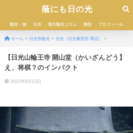
蔭にも日の光
観光・旅
日光
地方観光コラム
旅技
プロフィール
ホーム
日光市観光
日光（日光東照宮 周辺）
【日光山輪王寺 開山堂（かいざんどう】
え、将棋？のインパクト
2021年8月12日