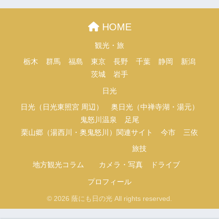
HOME
観光・旅
栃木
群馬
福島
東京
長野
千葉
静岡
新潟
茨城
岩手
日光
日光（日光東照宮 周辺）
奥日光（中禅寺湖・湯元）
鬼怒川温泉
足尾
栗山郷（湯西川・奥鬼怒川）関連サイト
今市
三依
旅技
地方観光コラム
カメラ・写真
ドライブ
プロフィール
© 2026 蔭にも日の光 All rights reserved.