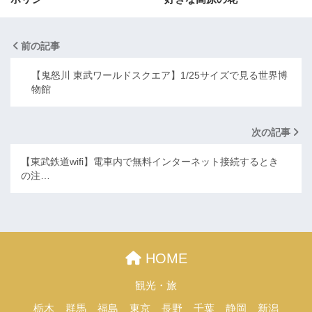
前の記事
【鬼怒川 東武ワールドスクエア】1/25サイズで見る世界博
物館
次の記事
【東武鉄道wifi】電車内で無料インターネット接続するとき
の注…
HOME
観光・旅
栃木
群馬
福島
東京
長野
千葉
静岡
新潟