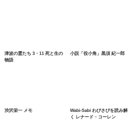
津波の霊たち 3・11 死と生の
小説「役小角」黒須 紀一郎
物語
渋沢栄一 メモ
Wabi-Sabi わびさびを読み解
く レナード・コーレン