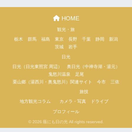
HOME
観光・旅
栃木
群馬
福島
東京
長野
千葉
静岡
新潟
茨城
岩手
日光
日光（日光東照宮 周辺）
奥日光（中禅寺湖・湯元）
鬼怒川温泉
足尾
栗山郷（湯西川・奥鬼怒川）関連サイト
今市
三依
旅技
地方観光コラム
カメラ・写真
ドライブ
プロフィール
© 2026 蔭にも日の光 All rights reserved.