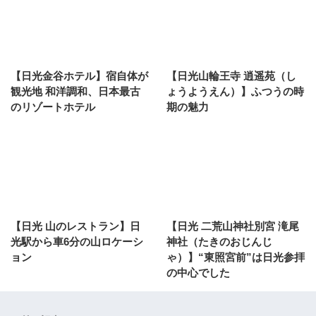
【日光金谷ホテル】宿自体が
【日光山輪王寺 逍遥苑（し
観光地 和洋調和、日本最古
ょうようえん）】ふつうの時
のリゾートホテル
期の魅力
【日光 山のレストラン】日
【日光 二荒山神社別宮 滝尾
光駅から車6分の山ロケーシ
神社（たきのおじんじ
ョン
ゃ）】“東照宮前”は日光参拝
の中心でした