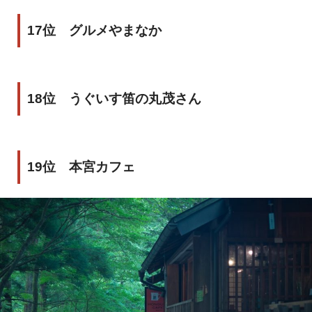
17位 グルメやまなか
18位 うぐいす笛の丸茂さん
19位 本宮カフェ