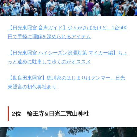
【日光東照宮 音声ガイド】少々がさばるけど、1台500
円で手軽に理解を深められるアイテム
【日光東照宮 ハイシーズン渋滞対策 マイカー編】ちょ
っと遠めに駐車して歩くのがオススメ
【世良田東照宮】徳川家のはじまりはグンマー。日光
東照宮の初代奥社あり
2位 輪王寺&日光二荒山神社