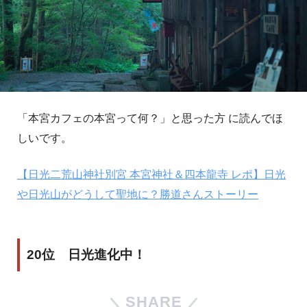
「本宮カフェの本宮って何？」と思った方 に読んでほ
しいです。
【日光二荒山神社別宮 本宮神社＆四本龍寺 レポ】日光
や日光山がどうして聖地に？勝道さんストーリー
20位 日光進化中！
SHARE