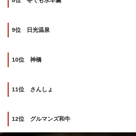
8位 冬でも水羊羹
9位 日光温泉
10位 神橋
11位 さんしょ
12位 グルマンズ和牛