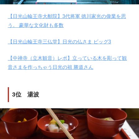
【日光山輪王寺大猷院】3代将軍 徳川家光の偉業を思
う。 豪華な文化財も多数
【日光山輪王寺三仏堂】日光の仏さま ビッグ3
【中禅寺（立木観音）レポ】立っている木を彫って観
音さまを作っちゃう日光の祖 勝道さん
3位 湯波